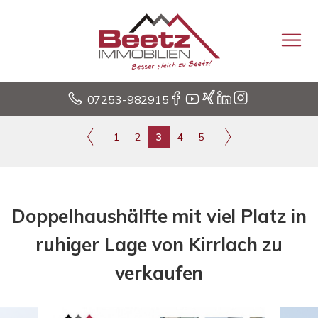
07253-982915
1
2
3
4
5
Doppelhaushälfte mit viel Platz in
ruhiger Lage von Kirrlach zu
verkaufen