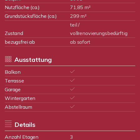
Nutzfläche (ca.)
71,85 m²
Grundstücksfläche (ca.)
299 m²
teil /
Zustand
vollrenovierungsbedürftig
bezugsfrei ab
ab sofort
Ausstattung
Balkon
Terrasse
Garage
Wintergarten
Abstellraum
Details
Anzahl Etagen
3