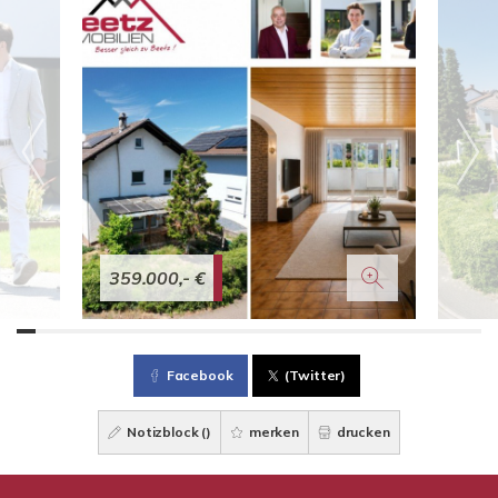
359.000,- €
Facebook
(Twitter)
Notizblock (
)
merken
drucken