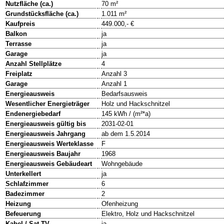
Nutzfläche (ca.)
70 m²
Grundstücksfläche (ca.)
1.011 m²
Kaufpreis
449.000,- €
Balkon
ja
Terrasse
ja
Garage
ja
Anzahl Stellplätze
4
Freiplatz
Anzahl 3
Garage
Anzahl 1
Energieausweis
Bedarfsausweis
Wesentlicher Energieträger
Holz und Hackschnitzel
Endenergiebedarf
145 kWh / (m²*a)
Energieausweis gültig bis
2031-02-01
Energieausweis Jahrgang
ab dem 1.5.2014
Energieausweis Werteklasse
F
Energieausweis Baujahr
1968
Energieausweis Gebäudeart
Wohngebäude
Unterkellert
ja
Schlafzimmer
6
Badezimmer
2
Heizung
Ofenheizung
Befeuerung
Elektro, Holz und Hackschnitzel
Kabel / Sat-TV
ja