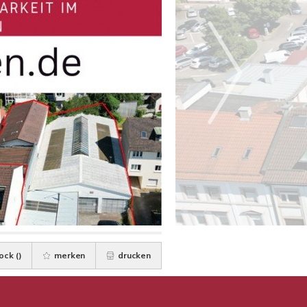
ock (
)
merken
drucken