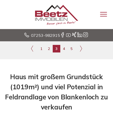
07253-982915
1
2
3
4
5
Haus mit großem Grundstück
(1019m²) und viel Potenzial in
Feldrandlage von Blankenloch zu
verkaufen