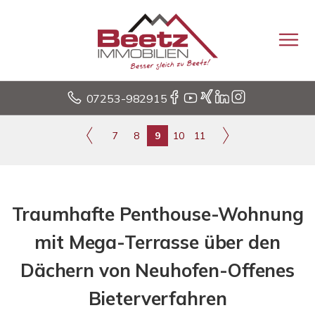
07253-982915
7
8
9
10
11
Traumhafte Penthouse-Wohnung
mit Mega-Terrasse über den
Dächern von Neuhofen-Offenes
Bieterverfahren