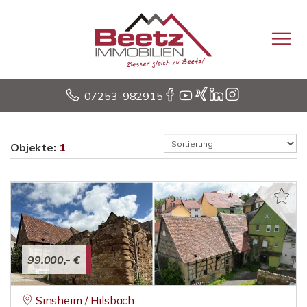
07253-982915
Objekte:
1
99.000,- €
Sinsheim / Hilsbach