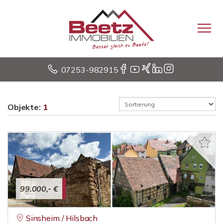
07253-982915
Objekte:
1
99.000,- €
Sinsheim / Hilsbach