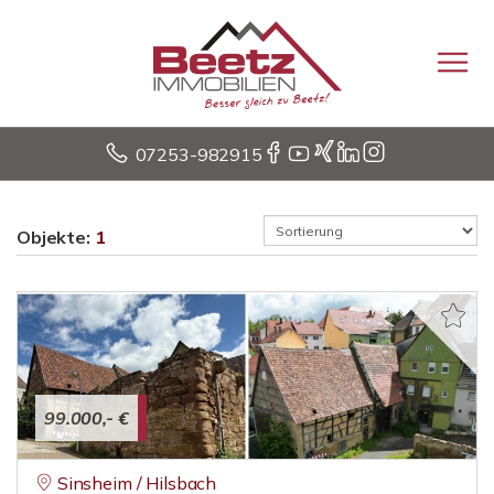
07253-982915
Objekte:
1
99.000,- €
Sinsheim / Hilsbach