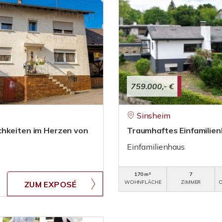
759.000,- €
Sinsheim
chkeiten im Herzen von
Traumhaftes Einfamilien
Einfamilienhaus
170 m²
7
WOHNFLÄCHE
ZIMMER
O
ZUM EXPOSÉ