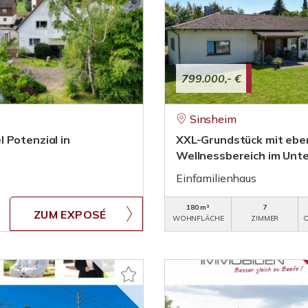
799.000,- €
Sinsheim
 Potenzial in
XXL-Grundstück mit ebe
Wellnessbereich im Unt
Einfamilienhaus
180 m²
7
ZUM EXPOSÉ
WOHNFLÄCHE
ZIMMER
O