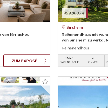
499.000,- €
Sinsheim
 von Kirrlach zu
Reihenendhaus mit wunde
von Sinsheim zu verkauf
Reihenendhaus
134 m²
4
ZUM EXPOSÉ
WOHNFLÄCHE
ZIMMER
O