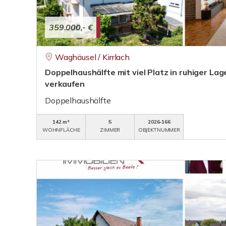
359.000,- €
Waghäusel / Kirrlach
Doppelhaushälfte mit viel Platz in ruhiger Lage
verkaufen
Doppelhaushälfte
142 m²
5
2026-166
WOHNFLÄCHE
ZIMMER
OBJEKTNUMMER