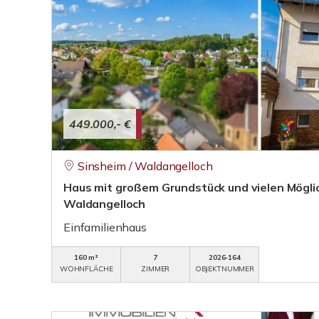
449.000,- €
Sinsheim / Waldangelloch
Haus mit großem Grundstück und vielen Mögli
Waldangelloch
Einfamilienhaus
160 m²
7
2026-164
WOHNFLÄCHE
ZIMMER
OBJEKTNUMMER