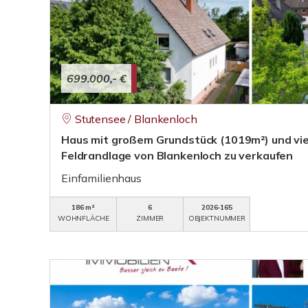
699.000,- €
Stutensee / Blankenloch
Haus mit großem Grundstück (1019m²) und viel
Feldrandlage von Blankenloch zu verkaufen
Einfamilienhaus
186 m²
6
2026-165
WOHNFLÄCHE
ZIMMER
OBJEKTNUMMER