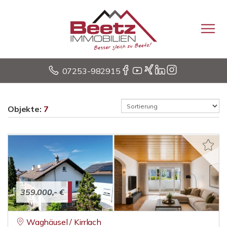
07253-982915
Objekte:
7
359.000,- €
Waghäusel / Kirrlach