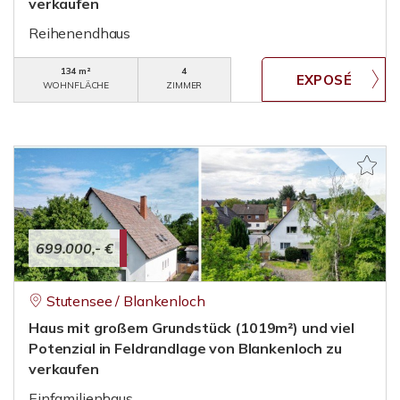
verkaufen
Reihenendhaus
134 m²
4
WOHNFLÄCHE
ZIMMER
699.000,- €
Stutensee / Blankenloch
Haus mit großem Grundstück (1019m²) und viel
Potenzial in Feldrandlage von Blankenloch zu
verkaufen
Einfamilienhaus