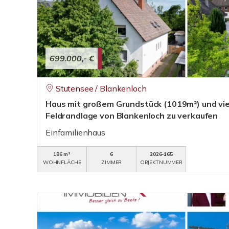
699.000,- €
Stutensee / Blankenloch
Haus mit großem Grundstück (1019m²) und viel
Feldrandlage von Blankenloch zu verkaufen
Einfamilienhaus
186 m²
6
2026-165
WOHNFLÄCHE
ZIMMER
OBJEKTNUMMER