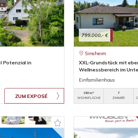
799.000,- €
Sinsheim
 Potenzial in
XXL-Grundstück mit ebe
Wellnessbereich im Unt
Einfamilienhaus
180 m²
7
ZUM EXPOSÉ
WOHNFLÄCHE
ZIMMER
O