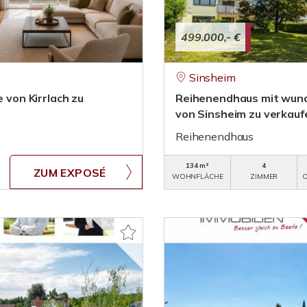
499.000,- €
Sinsheim
 von Kirrlach zu
Reihenendhaus mit wunde
von Sinsheim zu verkauf
Reihenendhaus
134 m²
4
ZUM EXPOSÉ
WOHNFLÄCHE
ZIMMER
O