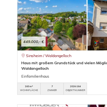
449.000,- €
Sinsheim / Waldangelloch
Haus mit großem Grundstück und vielen Mögli
Waldangelloch
Einfamilienhaus
160 m²
7
2026-164
WOHNFLÄCHE
ZIMMER
OBJEKTNUMMER