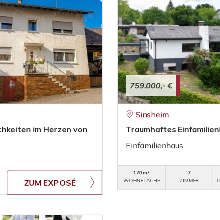
759.000,- €
Sinsheim
chkeiten im Herzen von
Traumhaftes Einfamilien
Einfamilienhaus
170 m²
7
WOHNFLÄCHE
ZIMMER
O
ZUM EXPOSÉ