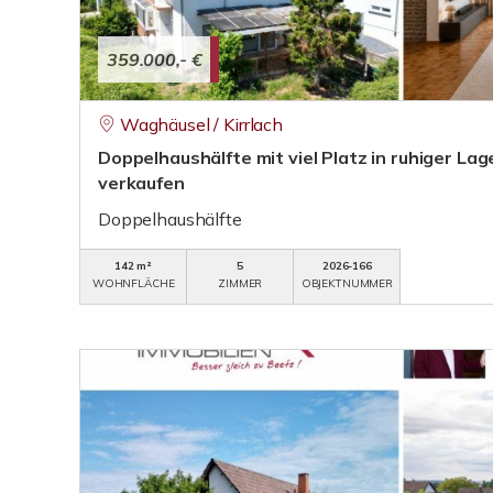
359.000,- €
Waghäusel / Kirrlach
Doppelhaushälfte mit viel Platz in ruhiger Lage
verkaufen
Doppelhaushälfte
142 m²
5
2026-166
WOHNFLÄCHE
ZIMMER
OBJEKTNUMMER