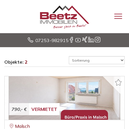
07253-982915
Objekte:
2
790,- €
VERMIETET
Malsch