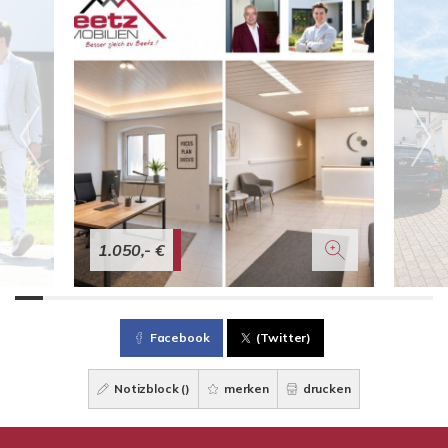
1.050,- €
Facebook
(Twitter)
Notizblock (
)
merken
drucken