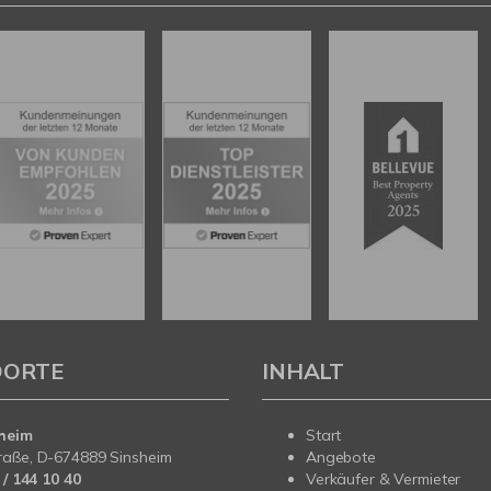
DORTE
INHALT
heim
Start
raße, D-674889 Sinsheim
Angebote
/ 144 10 40
Verkäufer & Vermieter