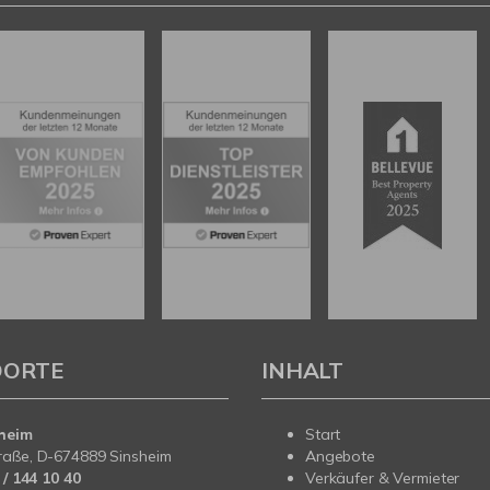
DORTE
INHALT
heim
Start
raße, D-674889 Sinsheim
Angebote
/ 144 10 40
Verkäufer & Vermieter