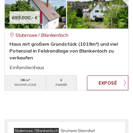
699.000,- €
Stutensee / Blankenloch
Haus mit großem Grundstück (1019m²) und viel
Potenzial in Feldrandlage von Blankenloch zu
verkaufen
Einfamilienhaus
186 m²
6
WOHNFLÄCHE
ZIMMER
Stutensee / Blankenloch
Sinsheim Steinsfurt