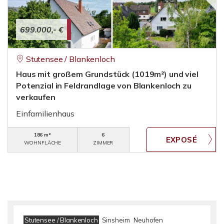
699.000,- €
Stutensee / Blankenloch
Haus mit großem Grundstück (1019m²) und viel
Potenzial in Feldrandlage von Blankenloch zu
verkaufen
Einfamilienhaus
186 m²
6
WOHNFLÄCHE
ZIMMER
Stutensee / Blankenloch
Sinsheim
Neuhofen