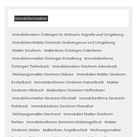
Immobilienmakler
Immobilienbüro Östringen St.-Michaels-Kapelle und Umgebung
Immobilien Makler Sinsheim Grabengasse und Umgebung
Makler Sinsheim
Maklerbüro Östringen Odenheim
Immobilienmakler Östringen Eichelberg
Immobilienfirma
Östringen Tiefenbach
Immobilienbüro Sinsheim Adersbach
Wohnungsmakler Sinsheim Dühren
Immobilien Makler Sinsheim
Eschelbach
Immobilienfirmen Sinsheim Hasselbach
Makler
Sinsheim Hilsbach
Maklerbüro Sinsheim Hoffenheim
Immobilienmakler Sinsheim Ehrstädt
Immobilienfirma Sinsheim
Rohrbach
Immobilienbüro Sinsheim Steinsfurt
Wohnungsmakler Ilvesheim
Immobilien Makler Sinsheim
Reihen
Immobilienfirmen Sinsheim Waldangelloch
Makler
Sinsheim Weiler
Maklerbüro Angelbachtal
Wohnungsmakler