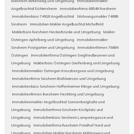
Ilvesheim Birkenweg und Umgebung
Immobilienmakler
Angelbachtal Eichtersheim
Immobilienfirma 68549 Ilvesheim
Immobilienbüro 74918 Angelbachtal
Wohnungsmakler 74889
Sinsheim
Immobilien Makler Angelbachtal Michelfeld
Maklerbüro Ilvesheim Neckarbrücke und Umgebung
Makler
Östringen Apfelberg und Umgebung
Immobilienmakler
Sinsheim Postgarten und Umgebung
Immobilienfirmen 76684
Östringen
Immobilienfirma Östringen Siegfriedbrunnen und
Umgebung
Maklerbüro Östringen Greifenberg und Umgebung
Immobilienmakler Östringen Kreuzbergsee und Umgebung
Immobilienfirma Sinsheim Brühlwiesen und Umgebung
Immobilienbüro Sinsheim Hoffenheimer Klinge und Umgebung
Immobilienfirmen Ilvesheim Hechtring und Umgebung
Immobilienmakler Angelbachtal Sonnenberghalle und
Umgebung
Immobilienfirma Sinsheim Kirchplatz und
Umgebung
Immobilienbüro Sinsheim Lampertsgasse und
Umgebung
Immobilienfirma Ilvesheim Friedhof Nord und
Umgebung
Immobilien Makler Ilvesheim Mühlenweg und